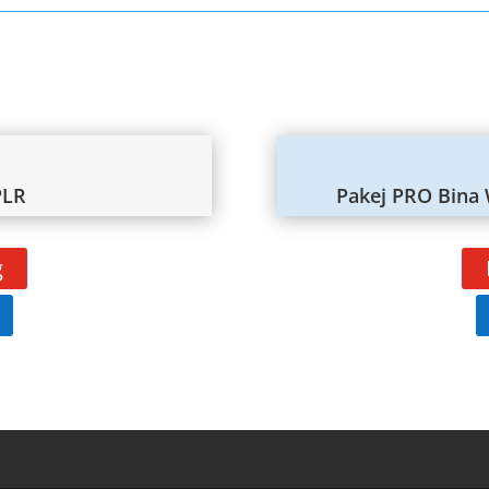
PLR
Pakej PRO Bina 
g